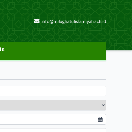
info@milughatulislamiyah.sch.id
in