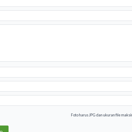
Foto harus JPG dan ukuran file maks
im